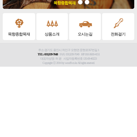
목향종합목재
목향종합목재
상품소개
오시는길
전화걸기
주소:경기도 용인시 처인구 모현면 문현로357번길 1
TEL: 031)339-7048
FAX: 031)339-7049 HP:010-3600-4151
대표자성명: 허 윤 사업자등록번호 135-09-40223
Copyright ⓒ 2014 by wood9.co.kr. All rights reserved.