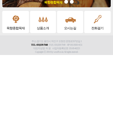
목향종합목재
목향종합목재
상품소개
오시는길
전화걸기
주소:경기도 용인시 처인구 모현면 문현로357번길 1
TEL: 031)339-7048
FAX: 031)339-7049 HP:010-3600-4151
대표자성명: 허 윤 사업자등록번호 135-09-40223
Copyright ⓒ 2014 by wood9.co.kr. All rights reserved.